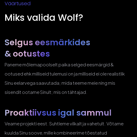
Väärtused
Miks valida Wolf?
Selgus eesmärkides
& ootustes
Paneme mõlemapoolselt paika selged eesmärgid &
ootused ehk milliseid tulemusi on ja milliseid ei ole realistlik
Sinu eelarvega saavutada; mida teeme meie ning mis
sisendit ootame Sinult; mis on tähtajad.
Proaktiivsus
igal sammul
Veame projekti eest. Suhtleme vilkalt ja vahetult. Võtame
kuulda Sinu soove, mille kombineerime tõestatud