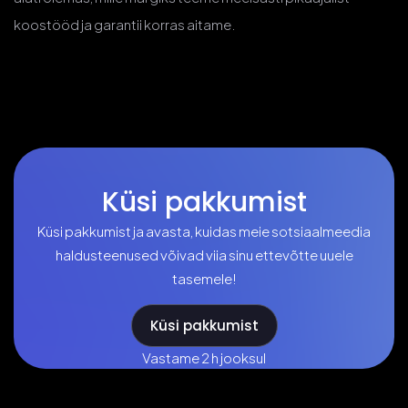
koostööd ja garantii korras aitame.
Küsi pakkumist
Küsi pakkumist ja avasta, kuidas meie sotsiaalmeedia
haldusteenused võivad viia sinu ettevõtte uuele
tasemele!
Küsi pakkumist
Vastame 2 h jooksul