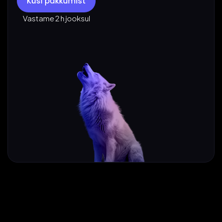
Küsi pakkumist
Vastame 2 h jooksul