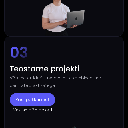
03
Teostame projekti
Võtame kuulda Sinu soove, mille kombineerime
parimate praktikatega.
Küsi pakkumist
Vastame 2 h jooksul