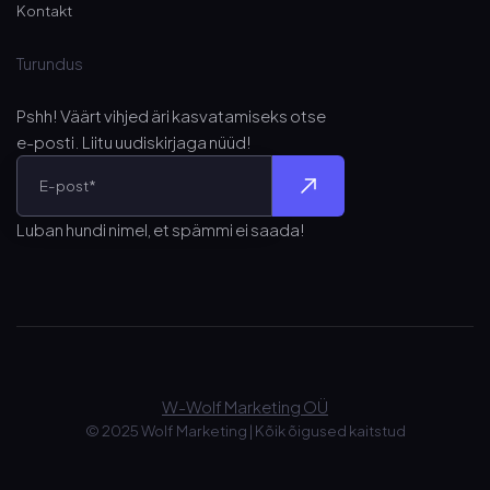
Kontakt
Turundus
Pshh! Väärt vihjed äri kasvatamiseks otse
e-posti
. Liitu uudiskirjaga nüüd!
Luban hundi nimel, et spämmi ei saada!
W-Wolf Marketing OÜ
© 2025 Wolf Marketing
|
Kõik õigused kaitstud