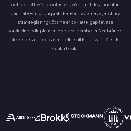
toetudes ettevõtte ootustele, võimalustele ja agentuuri
parimatele turunduspraktikatele, töötame välja tõhusa
strateegia ning võtame enda kätte igapäevase
sotsiaalmeedia planeerimise ja haldamise, et Sinu bränd ei
oleks sotsiaalmeedias mitte lihtsalt kohal, vaid tõuseks
edukalt esile.
Küsi pakkumist