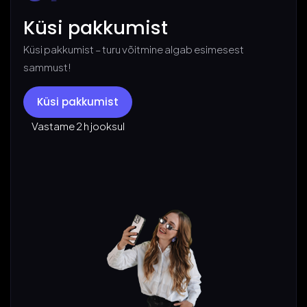
Küsi pakkumist
Küsi pakkumist – turu võitmine algab esimesest
sammust!
Küsi pakkumist
Vastame 2 h jooksul