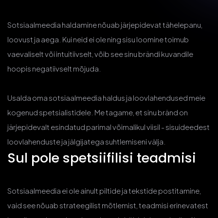
Sotsiaalmeedia haldamine nõuab järjepidevat tähelepanu,
loovust ja aega. Kui neid ei ole ning sisu loomine toimub
vaevaliselt või intuitiivselt, võib see sinu brändi kuvandile
hoopis negatiivselt mõjuda.
Usalda oma sotsiaalmeedia haldus ja loovlahendused meie
kogenud spetsialistidele. Me tagame, et sinu bränd on
järjepidevalt esindatud parimal võimalikul viisil - sisuideedest
loovlahenduste ja jälgijatega suhtlemiseni välja.
Sul pole spetsiifilisi teadmisi
Sotsiaalmeedia ei ole ainult piltide ja tekstide postitamine,
vaid see nõuab strateegilist mõtlemist, teadmisi erinevatest