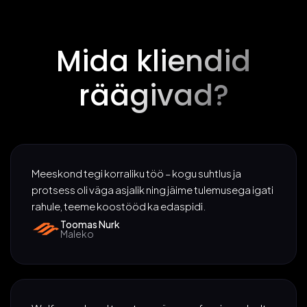
Mida kliendid
räägivad?
Meeskond tegi korraliku töö – kogu suhtlus ja
protsess oli väga asjalik ning jäime tulemusega igati
rahule, teeme koostööd ka edaspidi.
Toomas Nurk
Maleko