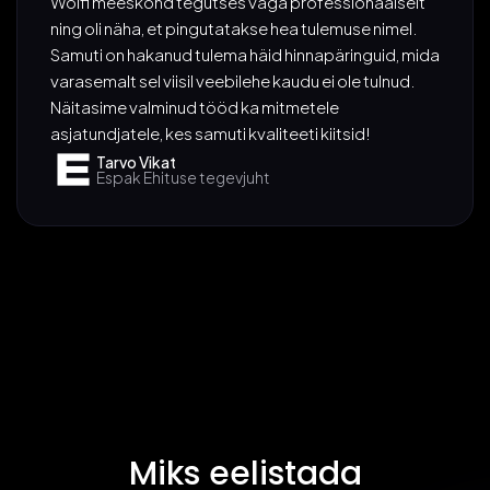
Wolfi meeskond tegutses väga professionaalselt
ning oli näha, et pingutatakse hea tulemuse nimel.
Samuti on hakanud tulema häid hinnapäringuid, mida
varasemalt sel viisil veebilehe kaudu ei ole tulnud.
Näitasime valminud tööd ka mitmetele
asjatundjatele, kes samuti kvaliteeti kiitsid!
Tarvo Vikat
Espak Ehituse tegevjuht
Miks eelistada