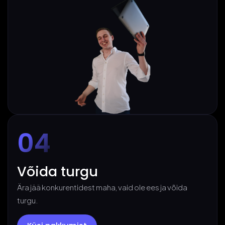
04
Võida turgu
Ära jää konkurentidest maha, vaid ole ees ja võida
turgu.