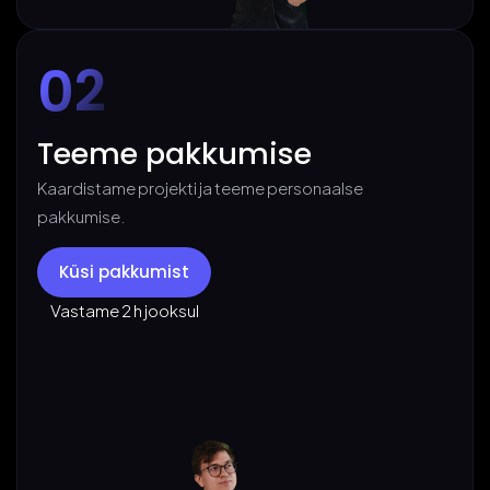
02
Teeme pakkumise
Kaardistame projekti ja teeme personaalse
pakkumise.
Küsi pakkumist
Vastame 2 h jooksul