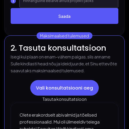
Maksimaalsed tulemused
2. Tasuta konsultatsioon
Isegi kui plaan on enam-vähem paigas, siis anname
Sulle kindlasti head nõu ja ideid juurde, et Sinu ettevõte
saavutaks maksimaalsed tulemused.
Vali konsultatsiooni aeg
Tasuta konsultatsioon
Olete erakordselt abivalmid ja tõelised
professionaalid. Mul oli ülimeeldiv teiega
suhelda! Soovitan Wolfi kindlasti oma