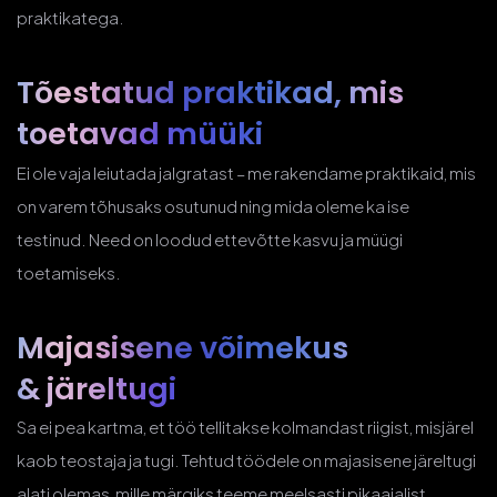
praktikatega.
Tõestatud praktikad, mis
toetavad müüki
Ei ole vaja leiutada jalgratast – me rakendame praktikaid, mis
on varem tõhusaks osutunud ning mida oleme ka ise
testinud. Need on loodud ettevõtte kasvu ja müügi
toetamiseks.
Majasisene võimekus
& järeltugi
Sa ei pea kartma, et töö tellitakse kolmandast riigist, misjärel
kaob teostaja ja tugi. Tehtud töödele on majasisene järeltugi
alati olemas, mille märgiks teeme meelsasti pikaajalist