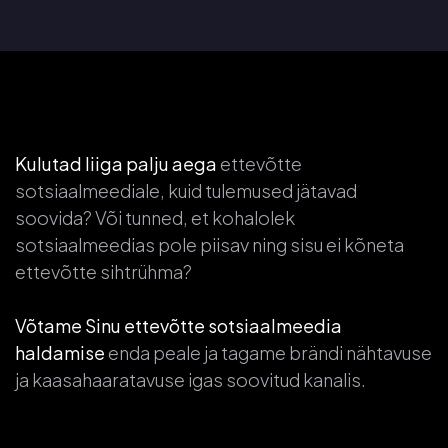
Kulutad liiga palju aega
ettevõtte
sotsiaalmeediale, kuid tulemused jätavad
soovida? Või tunned, et kohalolek
sotsiaalmeedias pole piisav ning sisu ei kõneta
ettevõtte sihtrühma?
Võtame Sinu ettevõtte sotsiaalmeedia
haldamise
enda peale ja tagame brändi nähtavuse
ja kaasahaaratavuse igas soovitud kanalis.