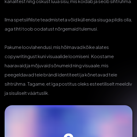
kanalitest ning oskust luua sisu, mis köidab ja seob sihtrühma.
Ilma spetsiifiliste teadmisteta võid küll enda sisuga pildis olla,
aga tihti toob oodatust nõrgemaid tulemusi.
Pakume loovlahendusi, mis hõlmavad kõike alates
copywritingust kuni visuaalide loomiseni. Koostame
haaravaid ja mõjuvaid sõnumeid ning visuaale, mis
peegeldavad teie brändi identiteeti ja kõnetavad teie
sihtrühma. Tagame, et iga postitus oleks esteetiliselt meeldiv
ja sisuliselt väärtuslik.