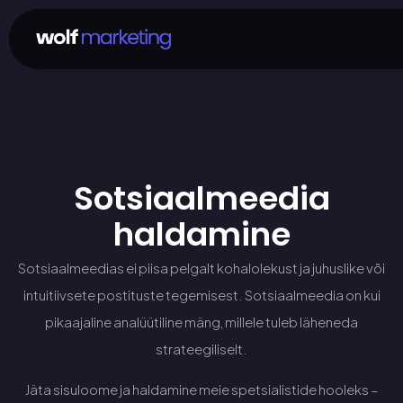
Sotsiaalmeedia
haldamine
Sotsiaalmeedias ei piisa pelgalt kohalolekust ja juhuslike või
intuitiivsete postituste tegemisest. Sotsiaalmeedia on kui
pikaajaline analüütiline mäng, millele tuleb läheneda
strateegiliselt.
Jäta sisuloome ja haldamine meie spetsialistide hooleks –